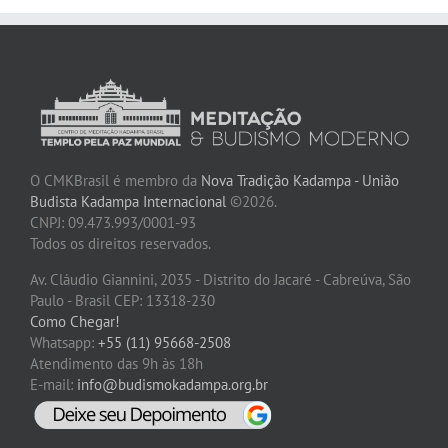
O CMKBrasil é membro da
Nova Tradição Kadampa - União
Budista Kadampa Internacional
©2026.
CNPJ: 09.473.993/0001-93
Todos os direitos reservados.
Av. Cláudio Giannini, 2035 - Distrito do Jacaré - Cabreúva, São
Paulo - Brasil CEP: 13318-230
Como Chegar!
Whatsapp:
+55 (11) 95668-2508
Atendimento das 9h às 18h
E-mail:
info@budismokadampa.org.br