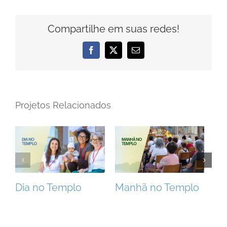
Compartilhe em suas redes!
Facebook
X
E-
mail
Projetos Relacionados
Dia no Templo
Manhã no Templo
Ta