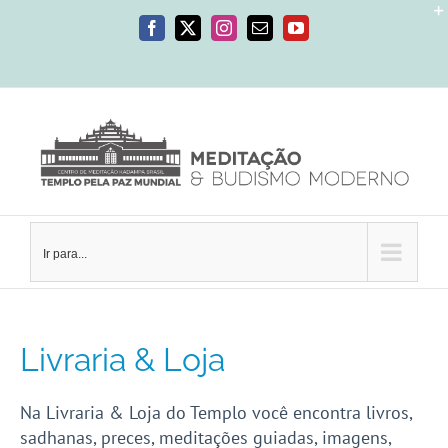
Ir
para
Facebook
X
Instagram
E-
YouTube
mail
o
conteúdo
Ir para...
Livraria & Loja
Na Livraria & Loja do Templo você encontra livros,
sadhanas, preces, meditações guiadas, imagens,