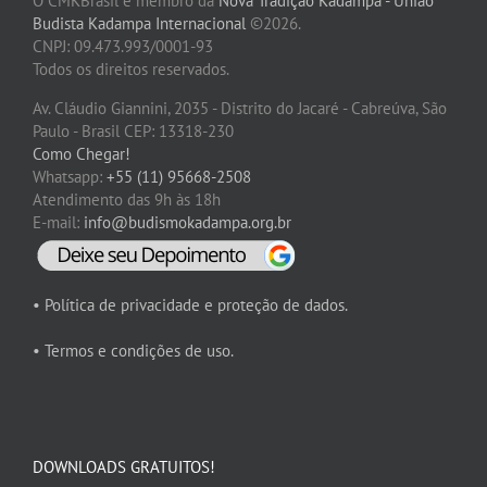
O CMKBrasil é membro da
Nova Tradição Kadampa - União
Budista Kadampa Internacional
©2026.
CNPJ: 09.473.993/0001-93
Todos os direitos reservados.
Av. Cláudio Giannini, 2035 - Distrito do Jacaré - Cabreúva, São
Paulo - Brasil CEP: 13318-230
Como Chegar!
Whatsapp:
+55 (11) 95668-2508
Atendimento das 9h às 18h
E-mail:
info@budismokadampa.org.br
• Política de privacidade e proteção de dados.
• Termos e condições de uso.
DOWNLOADS GRATUITOS!