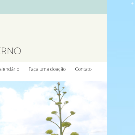
alendário
Faça uma doação
Contato