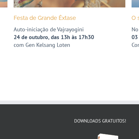
Festa de Grande Êxtase
O 
Auto-iniciação de Vajrayogini
No
24 de outubro, das 13h às 17h30
03
com Gen Kelsang Loten
Co
DOWNLOADS GRATUITOS!