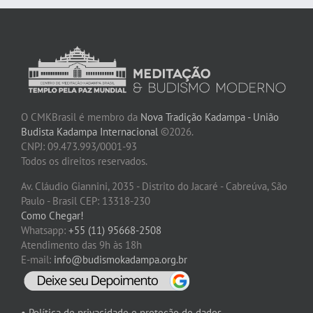
O CMKBrasil é membro da
Nova Tradição Kadampa - União
Budista Kadampa Internacional
©2026.
CNPJ: 09.473.993/0001-93
Todos os direitos reservados.
Av. Cláudio Giannini, 2035 - Distrito do Jacaré - Cabreúva, São
Paulo - Brasil CEP: 13318-230
Como Chegar!
Whatsapp:
+55 (11) 95668-2508
Atendimento das 9h às 18h
E-mail:
info@budismokadampa.org.br
• Política de privacidade e proteção de dados.