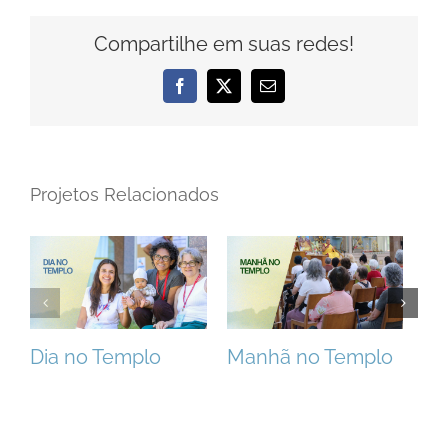
Compartilhe em suas redes!
Facebook
X
E-
mail
Projetos Relacionados
Dia no Templo
Manhã no Templo
Ta