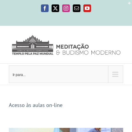
Ir
para
Facebook
X
Instagram
E-
YouTube
mail
o
conteúdo
Ir para...
Acesso às aulas on-line