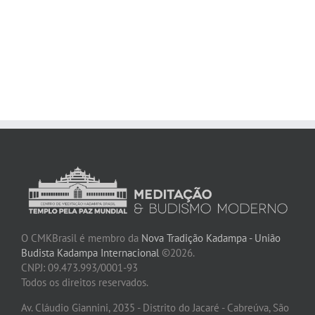
O CMKBrasil é membro da
Nova Tradição Kadampa - União
Budista Kadampa Internacional
©2026.
CNPJ: 09.473.993/0001-93
Todos os direitos reservados.
Av. Cláudio Giannini, 2035 - Distrito do Jacaré - Cabreúva, São