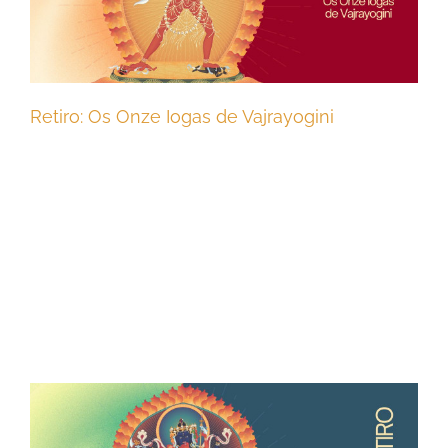
Retiro: Os Onze Iogas de Vajrayogini