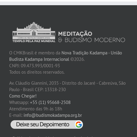
O CMKBrasil é membro da
Nova Tradição Kadampa - União
Budista Kadampa Internacional
©2026.
CNPJ: 09.473.993/0001-93
Todos os direitos reservados.
Av. Cláudio Giannini, 2035 - Distrito do Jacaré - Cabreúva, São
Paulo - Brasil CEP: 13318-230
Como Chegar!
Whatsapp:
+55 (11) 95668-2508
Atendimento das 9h às 18h
E-mail:
info@budismokadampa.org.br