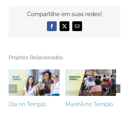
Compartilhe em suas redes!
Facebook
X
E-
mail
Projetos Relacionados
Dia no Templo
Manhã no Templo
Ta