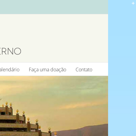
alendário
Faça uma doação
Contato