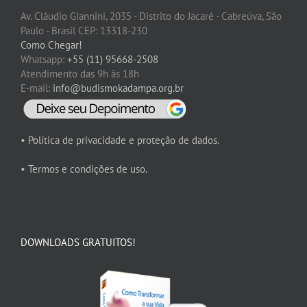
Av. Cláudio Giannini, 2035 - Distrito do Jacaré - Cabreúva, São
Paulo - Brasil CEP: 13318-230
Como Chegar!
Whatsapp:
+55 (11) 95668-2508
Atendimento das 9h às 18h
E-mail:
info@budismokadampa.org.br
• Política de privacidade e proteção de dados.
• Termos e condições de uso.
DOWNLOADS GRATUITOS!