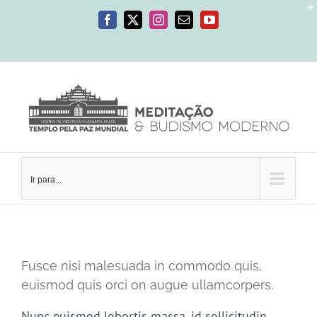
Ir
para
Facebook
X
Instagram
E-
YouTube
mail
o
conteúdo
Ir para...
Fusce nisi malesuada in commodo quis,
euismod quis orci on augue ullamcorpers.
Nunc euismod lobortis massa, id sollicitudin