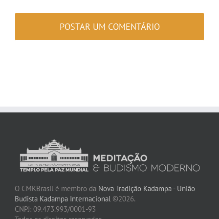
O CMKBrasil é membro da
Nova Tradição Kadampa - União
Budista Kadampa Internacional
©2026.
CNPJ: 09.473.993/0001-93