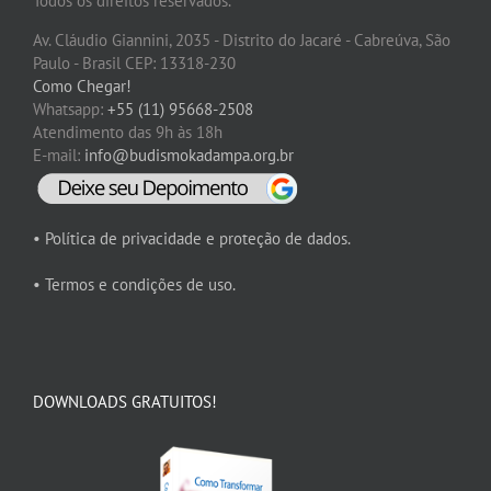
Todos os direitos reservados.
Av. Cláudio Giannini, 2035 - Distrito do Jacaré - Cabreúva, São
Paulo - Brasil CEP: 13318-230
Como Chegar!
Whatsapp:
+55 (11) 95668-2508
Atendimento das 9h às 18h
E-mail:
info@budismokadampa.org.br
• Política de privacidade e proteção de dados.
• Termos e condições de uso.
DOWNLOADS GRATUITOS!